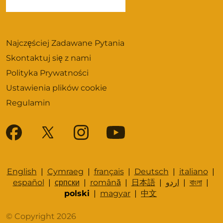
Najczęściej Zadawane Pytania
Skontaktuj się z nami
Polityka Prywatności
Ustawienia plików cookie
Regulamin
English
|
Cymraeg
|
français
|
Deutsch
|
italiano
|
español
|
српски
|
română
|
日本語
|
اردو
|
বাংলা
|
polski
|
magyar
|
中文
© Copyright 2026