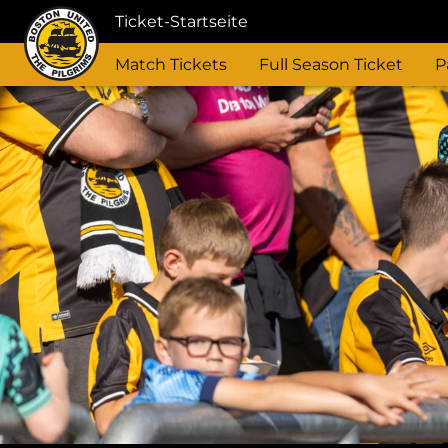
Ticket-Startseite
Match Tickets
Full Season Ticket
P