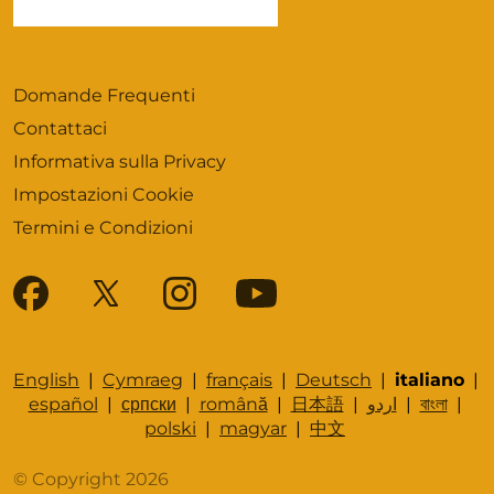
Domande Frequenti
Contattaci
Informativa sulla Privacy
Impostazioni Cookie
Termini e Condizioni
English
|
Cymraeg
|
français
|
Deutsch
|
italiano
|
español
|
српски
|
română
|
日本語
|
اردو
|
বাংলা
|
polski
|
magyar
|
中文
© Copyright 2026