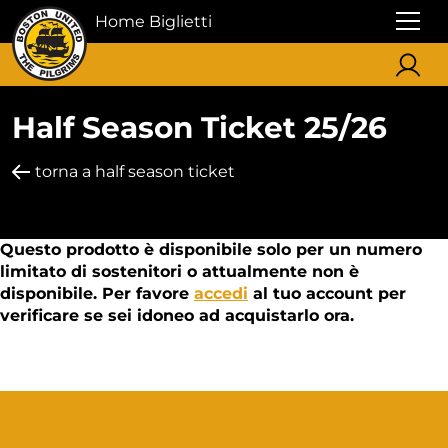
Home Biglietti
Half Season Ticket 25/26
torna a half season ticket
Questo prodotto è disponibile solo per un numero
limitato di sostenitori o attualmente non è
disponibile. Per favore
accedi
al tuo account per
verificare se sei idoneo ad acquistarlo ora.