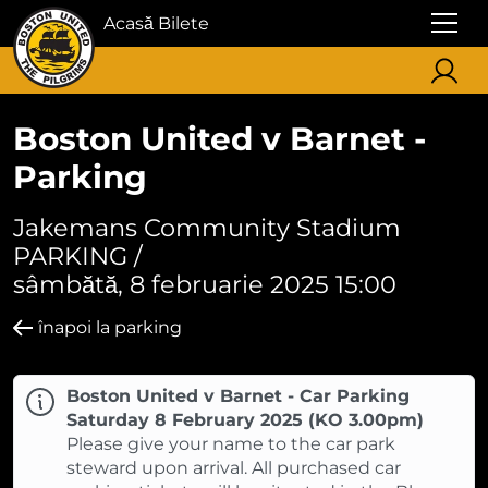
Acasă Bilete
Boston United v Barnet -
Parking
Jakemans Community Stadium
PARKING /
sâmbătă, 8 februarie 2025 15:00
înapoi la parking
Boston United v Barnet - Car Parking
Saturday 8 February 2025 (KO 3.00pm)
Please give your name to the car park
steward upon arrival. All purchased car