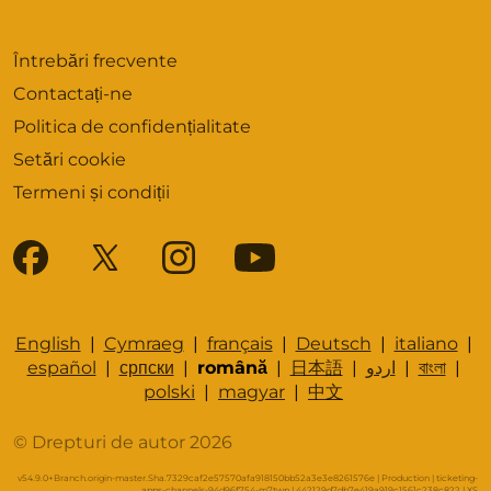
Întrebări frecvente
Contactați-ne
Politica de confidențialitate
Setări cookie
Termeni și condiții
English
|
Cymraeg
|
français
|
Deutsch
|
italiano
|
español
|
српски
|
română
|
日本語
|
اردو
|
বাংলা
|
polski
|
magyar
|
中文
© Drepturi de autor 2026
v54.9.0+Branch.origin-master.Sha.7329caf2e57570afa918150bb52a3e3e8261576e | Production | ticketing-
apps-channels-94d96f754-m7twp | 442129d7db7e419a919c1561c238c822 |
XS