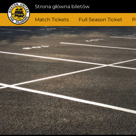
Strona główna biletów
Match Tickets
Full Season Ticket
P