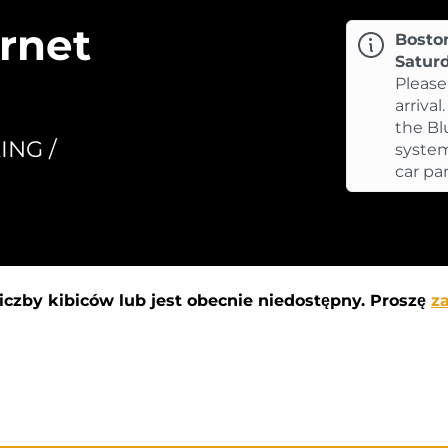
rnet
Boston
Satur
Please
arrival
the Bl
ING /
system
car pa
liczby kibiców lub jest obecnie niedostępny. Proszę
z