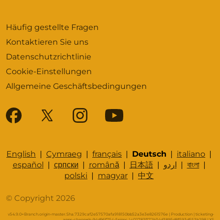
Häufig gestellte Fragen
Kontaktieren Sie uns
Datenschutzrichtlinie
Cookie-Einstellungen
Allgemeine Geschäftsbedingungen
English
|
Cymraeg
|
français
|
Deutsch
|
italiano
|
español
|
српски
|
română
|
日本語
|
اردو
|
বাংলা
|
polski
|
magyar
|
中文
© Copyright 2026
v54.9.0+Branch.origin-master.Sha.7329caf2e57570afa918150bb52a3e3e8261576e | Production | ticketing-
apps-channels-94d96f754-5pjmc | c02783f172b34d3895d8f593d553b298 |
XS