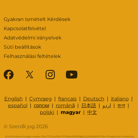
Gyakran Ismételt Kérdések
Kapcsolatfelvétel
Adatvédelmi irányelvek
Süti beállítások
Felhasználási feltételek
English
|
Cymraeg
|
français
|
Deutsch
|
italiano
|
español
|
српски
|
română
|
日本語
|
اردو
|
বাংলা
|
polski
|
magyar
|
中文
© Szerzői jog 2026
v54.9.0+Branch.origin-master.Sha.7329caf2e57570afa918150bb52a3e3e8261576e | Production | ticketing-