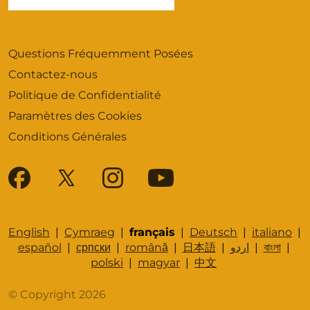
Questions Fréquemment Posées
Contactez-nous
Politique de Confidentialité
Paramètres des Cookies
Conditions Générales
English
|
Cymraeg
|
français
|
Deutsch
|
italiano
|
español
|
српски
|
română
|
日本語
|
اردو
|
বাংলা
|
polski
|
magyar
|
中文
© Copyright 2026