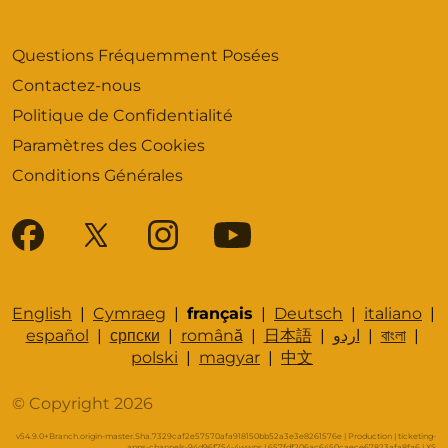
Questions Fréquemment Posées
Contactez-nous
Politique de Confidentialité
Paramètres des Cookies
Conditions Générales
English
|
Cymraeg
|
français
|
Deutsch
|
italiano
|
español
|
српски
|
română
|
日本語
|
اردو
|
বাংলা
|
polski
|
magyar
|
中文
© Copyright 2026
v54.9.0+Branch.origin-master.Sha.7329caf2e57570afa918150bb52a3e3e8261576e | Production | ticketing-
apps-channels-94d96f754-4wwns | 657fdf206ac6450caece67823afa8fa6 |
XS