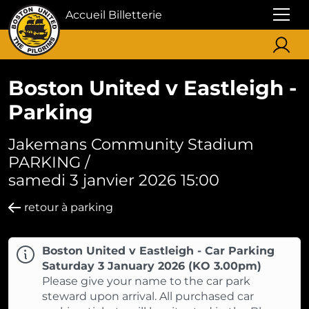
Accueil Billetterie
Boston United v Eastleigh -
Parking
Jakemans Community Stadium
PARKING /
samedi 3 janvier 2026 15:00
retour à parking
Boston United v Eastleigh - Car Parking
Saturday 3 January 2026 (KO 3.00pm)
Please give your name to the car park
steward upon arrival. All purchased car