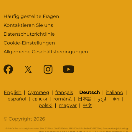
Häufig gestellte Fragen
Kontaktieren Sie uns
Datenschutzrichtlinie
Cookie-Einstellungen
Allgemeine Geschäftsbedingungen
English
|
Cymraeg
|
français
|
Deutsch
|
italiano
|
español
|
српски
|
română
|
日本語
|
اردو
|
বাংলা
|
polski
|
magyar
|
中文
© Copyright 2026
v54.9.0+Branch.origin-master.Sha.7329caf2e57570afa918150bb52a3e3e8261576e | Production | ticketing-
apps-channels-94d96f754-m7twp | f12e779a02054764832f801a8c11e8c2 |
XS